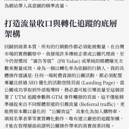
為網站帶入高意圖的精準流量。
打造流量收口與轉化追蹤的底層
架構
回歸到商業本質，所有的行銷動作都必須能被衡量。在台灣
市場的實務觀察中，我發現許多傳統企業或公關代理商，至
今仍習慣用 “廣告等值” (PR Value) 或單純的媒體曝光次
數來衡量成效。身為一個以轉化率為依歸的行銷人，我的具
體操作建議是: 任何一場耗費資源的公關活動，都必須配置
專屬且經過 SEO 優化的活動登陸頁面 (Landing Page)。當
公關成功爭取到外部報導時，務必盡可能引導流量至這個部
署了 UTM 追蹤參數與 GTM 事件觸發的頁面。這不僅能精
準捕捉來自不同媒體渠道的引薦流量 (Referral traffic)，更
能將原本難以量化的 “公關效益” 具象化為加入購物車、
填寫名單表單等實質轉化動作。唯有建立嚴密的追蹤架構，
才能在管理層面前證明公關操作帶來的真實商業回報。