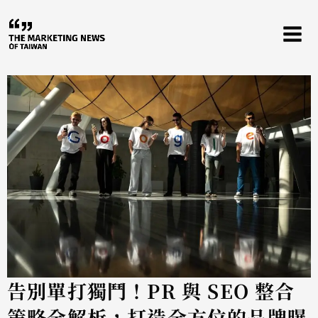
跳
至
主
要
內
容
告別單打獨鬥！PR 與 SEO 整合
策略全解析，打造全方位的品牌曝