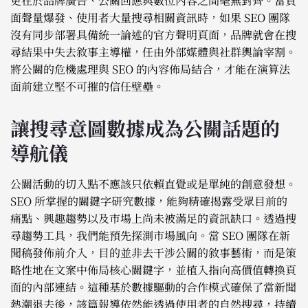
更在於品牌廣告、公關回應與數位內容之間毫無對齊。當負
面聲量爆發、使用者大量搜尋相關資訊時，如果 SEO 團隊
沒有同步部署具備統一論述的官方聲明頁面，品牌就會在搜
尋結果中失去敘事主導權，任由外部媒體與社群輿論宰割。
將公關的危機處理與 SEO 的內容佈局結合，才能在演算法
面前建立堅不可摧的信任壁壘。
讓搜尋意圖數據成為公關話題的
導航儀
公關活動的切入點不應該只依賴直覺或是單純的創意發想。
SEO 所掌握的關鍵字研究數據，能夠精確揭露受眾目前的
痛點、興趣趨勢以及市場上尚未被滿足的資訊缺口。透過搜
尋趨勢工具，我們能預先探測市場風向。當 SEO 團隊在新
聞稿發佈前介入，目的並非去干涉公關的敘事藝術，而是策
略性地在文案中佈局核心關鍵字，並植入指向高價值轉換頁
面的內部連結。這種基於數據驅動的合作模式確保了當新聞
熱潮退去後，該篇報導依然能透過使用者的自然搜尋，持續