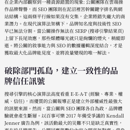
在企業內部觀察到一種資源錯置的現象: 公關團隊在雲端操
作品牌聲譽，而 SEO 團隊則在泥沼裡苦幹關鍵字排名與網
站結構。這兩條平行線如果沒有交集，企業將錯失龐大的商
業潛力。在現代演算法架構下，品牌知名度與技術性 SEO
早已無法分割。當公關操作無法在 SERP (搜尋引擎結果頁)
上留下長尾效應，那些媒體曝光就只是絢爛的煙火，稍縱即
逝。將公關的敘事能力與 SEO 的數據邏輯深度結合，才是
獲取最大化品牌能見度、並將流量變現的唯一解法。
破除部門孤島，建立一致性的品
牌信任訊號
搜尋引擎的核心演算法高度看重 E-E-A-T (經驗、專業、權
威、信任)，而優質的公關報導正是建立外部權威性最強大
的訊號來源。然而，當公關與 SEO 團隊各自為政，品牌體
驗就會產生斷層。以百事可樂 2017 年備受爭議的 Kendall
Jenner 廣告為例，該活動最大的災難不只是缺乏真實性，