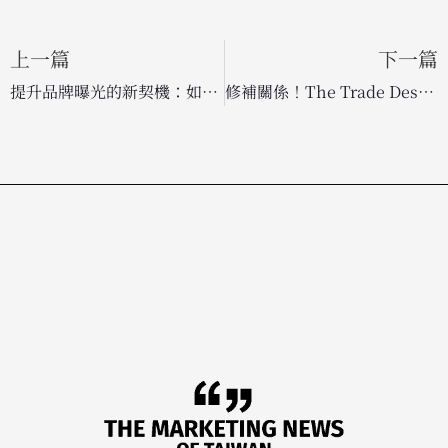
上一篇
下一篇
提升品牌曝光的新契機：如何深度整合公關與 SEO 達成行銷雙贏？
修補關係！The Trade Desk 執行長對廣告代理商遞橄欖枝，盼結束數月僵局