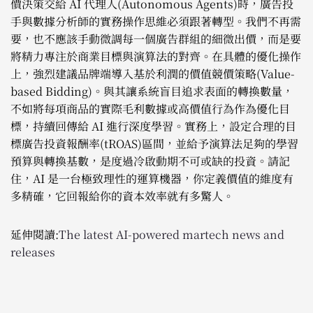
價決策交給 AI 代理人(Autonomous Agents)時，廣告投
手與數據分析師的實務操作思維必須跟著轉型。我們不再需
要，也不應該手動微調每一個廣告群組的細微出價，而是要
將精力專注於商業目標與演算法的對齊。在具體的優化操作
上，強烈建議品牌端導入基於利潤的價值競價策略(Value-
based Bidding)。與其讓系統盲目追求表面的轉換數量，
不如將每項商品的實際毛利數據或高價值行為作為優化目
標，持續回傳給 AI 進行深度學習。實務上，設定合理的目
標廣告投資報酬率(tROAS)區間，並給予演算法足夠的學習
預算與轉換基數，是度過冷啟動期不可或缺的投資。請記
住，AI 是一台極致理性的運算機器，你定義價值的維度有
多精確，它回報給你的資本效率就有多驚人。
延伸閱讀:
The latest AI-powered martech news and
releases