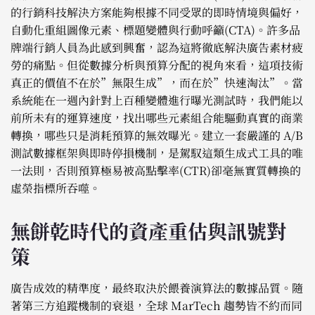
的行銷科技解決方案能夠根據不同受眾的即時情境與偏好，
自動化重組圖像元素、標題變體與行動呼籲(CTA)。許多品
牌端行銷人員為此感到興奮，認為這將徹底解決廣告素材疲
勞的痛點。但從數據分析與預算分配的視角來看，這項技術
真正的價值不在於”無限生成”，而在於”快速淘汰”。當
系統能在一週內針對上百種變體進行曝光測試時，我們能以
前所未有的運算速度，找出哪些元素組合能驅動真實的商業
轉換，哪些只是消耗預算的無效曝光。建立一套嚴謹的 A/B
測試數據框架與即時停損機制，是駕馭這類生成式工具的唯
一法則，否則預算極易被高點擊率(CTR)卻毫無實質轉換的
虛榮指標所吞噬。
無餅乾時代的資產重估與訊號對
策
廣告成效的精準度，最終取決於餵養演算法的數據品質。隨
著第三方追蹤機制的衰退，全球 MarTech 趨勢皆不約而同