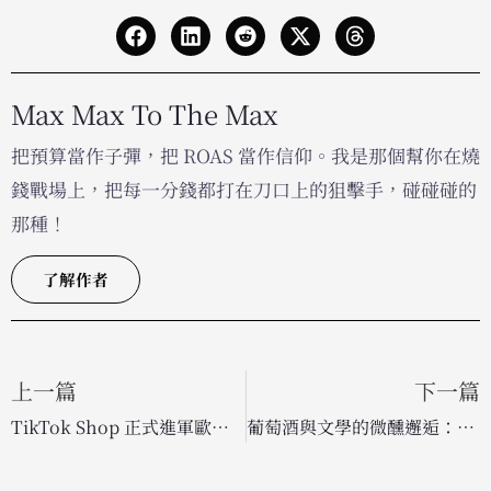
Max Max To The Max
把預算當作子彈，把 ROAS 當作信仰。我是那個幫你在燒
錢戰場上，把每一分錢都打在刀口上的狙擊手，碰碰碰的
那種！
了解作者
上一篇
下一篇
TikTok Shop 正式進軍歐洲市場！社群電商版圖擴張，力拚 App 內營收新高
葡萄酒與文學的微醺邂逅：Une Femme 攜手出版巨頭搶灘讀書俱樂部行銷