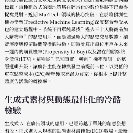
標籤，這種粗放式的圈地策略在碎片化的數位足跡下已顯得
捉襟見肘。近期 MarTech 領域的核心突破，在於將預測性
機器學習(Predictive Machine Learning)深度整合至受眾
包的建立過程中。系統不再單純尋找”過去三十天將商品加
入購物車”的歷史用戶，而是透過龐大的歷史交易數據、瀏
覽深度與停留時間等微觀特徵，即時計算出每位用戶在未來
一週內的購買機率(Propensity to Buy)以及潛在的顧客終
身價值(LTV)。這種從”已知事實”轉向”機率預測”的底
層邏輯升級，讓廣告主能在轉換發生前提前卡位，以更低的
單次點擊成本(CPC)精準獲取高潛力買家，從根本上提升整
體廣告活動的轉換率。
生成式素材與動態最佳化的冷酷
檢驗
生成式 AI 在廣告領域的應用，已經跨越了單純的創意發想
階段，正式進入大規模的動態素材最佳化(DCO)戰場。最新