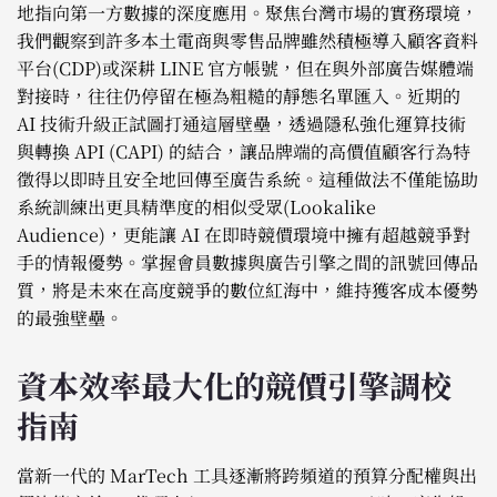
地指向第一方數據的深度應用。聚焦台灣市場的實務環境，
我們觀察到許多本土電商與零售品牌雖然積極導入顧客資料
平台(CDP)或深耕 LINE 官方帳號，但在與外部廣告媒體端
對接時，往往仍停留在極為粗糙的靜態名單匯入。近期的
AI 技術升級正試圖打通這層壁壘，透過隱私強化運算技術
與轉換 API (CAPI) 的結合，讓品牌端的高價值顧客行為特
徵得以即時且安全地回傳至廣告系統。這種做法不僅能協助
系統訓練出更具精準度的相似受眾(Lookalike
Audience)，更能讓 AI 在即時競價環境中擁有超越競爭對
手的情報優勢。掌握會員數據與廣告引擎之間的訊號回傳品
質，將是未來在高度競爭的數位紅海中，維持獲客成本優勢
的最強壁壘。
資本效率最大化的競價引擎調校
指南
當新一代的 MarTech 工具逐漸將跨頻道的預算分配權與出