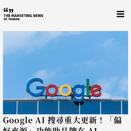
跳
至
主
要
內
容
Google AI 搜尋重大更新！「偏
好來源」功能助品牌在 AI