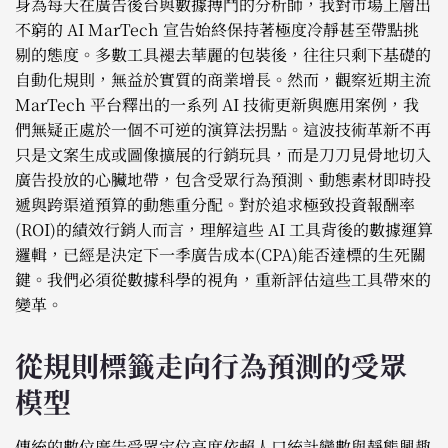
身為每天在廣告後台與數據搏鬥的分析師，我對市場上層出
不窮的 AI MarTech 宣告始終保持著極度冷靜甚至帶點挑
剔的態度。多數工具褪去華麗的包裝後，往往只剩下基礎的
自動化規則，無益於實質的商業增長。然而，觀察近期主流
MarTech 平台釋出的一系列 AI 技術更新與應用案例，我
們無疑正處於一個不可逆的演算法拐點。這波技術革新不再
只是文案生成或圖像擴展的行銷玩具，而是刀刀見骨地切入
廣告投放的心臟地帶，包含受眾行為預測、動態素材即時投
遞與跨渠道預算的動態重分配。對於追求極致投資報酬率
(ROI)的績效行銷人而言，理解這些 AI 工具背後的數據運算
邏輯，已經是決定下一季廣告成本(CPA)能否達標的生死關
鍵。我們必須從數據科學的視角，重新評估這些工具帶來的
變革。
從規則標籤走向行為預測的受眾
模型
傳統的數位廣告受眾定位高度依賴人口統計變數與靜態興趣