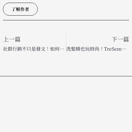
了解作者
上一篇
下一篇
社群行銷不只是發文！如何靠參與感打造品牌擁護者，有效降低廣告獲客成本
洗髮精也玩時尚！TreSemmé 聯手《穿著 Prada 的惡魔 2》打造平價奢華美髮新高度