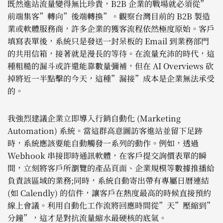
既然進站流量變得無比珍貴，B2B 企業的戰場就必須從”
前端集客”轉向”後端轉換”。觀察台灣目前的 B2B 製造
業或軟體服務商，許多企業的獲客流程依然極度原始。客戶
填寫表單後，系統只是發送一封呆板的 Email 到業務部門
的共用信箱，接著就是漫長的等待。在流量充沛的時代，這
種粗糙的漏斗或許還能靠數量彌補，但在 AI Overviews 砍
掉將近一半點擊的今天，這種”漏接”成本是企業無法承受
的。
我強烈建議企業立即導入行銷自動化 (Marketing
Automation) 系統。當這群高意圖訪客進站並留下足跡
時，系統應該要能自動觸發一系列的動作。例如，透過
Webhook 串接即時通訊軟體，在客戶提交詢價表單的瞬
間，立刻將客戶所瀏覽的產品頁面、企業規模等數據推播給
負責該區域的業務;同時，系統自動寄出帶有專屬日曆連結
(如 Calendly) 的信件，讓客戶在熱度最高的時候直接預約
線上會議。利用自動化工作流將回應時間從”天”壓縮到”
分鐘”，這才是對抗流量縮水最硬核的底氣。