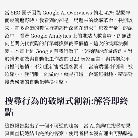
當 SEO 圈子因為 Google AI Overviews 偷走 42% 點閱率
而哀鴻遍野時，我看到的卻是一場遲來的效率革命。長期以
來，許多企業的數位行銷部門深陷在追求”無效流量”的泥
沼中，看著 Google Analytics 上的進站人數自嗨，卻無法
向老闆交代實際的訂單轉換與商業價值。這次的演算法劇
變，本質上是 Google 替我們做了一次殘酷的流量清洗。對
於講究實效與自動化工作流的 B2B 玩家而言，與其抱怨平
台機制無情，不如重新審視獲客漏斗，當前端漏斗的開口被
迫縮小，我們唯一能做的，就是打造一台毫無損耗、精準對
接業務端的自動化轉換引擎。
搜尋行為的破壞式創新:解答即終
點
這份報告點出了一個不可逆的趨勢，當 AI 能夠在搜尋結果
頁面直接總結出完美的答案，使用者根本沒有理由再點擊進