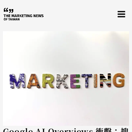
跳
至
主
要
內
容
Google AI Overviews 衝擊：搜