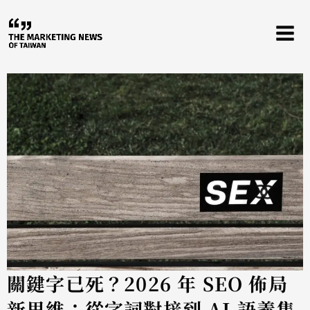
跳
至
主
要
內
容
關鍵字已死？2026 年 SEO 佈局
新思維：從字詞對接到 AI 語義集