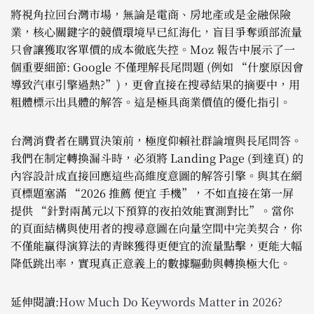
將視角拉回台灣市場，無論是電商、房地產或是金融保險
業，核心關鍵字的競價環境早已紅海化，盲目爭奪頭部流量
只會讓獲取客單價的成本徹底失控。Moz 報告中展示了一
個重要細節: Google 不僅理解長尾問題 (例如 “什麼原因會
導致汽車引擎過熱?”)，更會直接在搜尋結果的摘要中，用
粗體標示出具體的解答。這是極具商業價值的優化指引。
台灣消費者在購買決策前，極度仰賴社群論壇與長尾問答。
我們在制定轉換漏斗時，必須將 Landing Page (到達頁) 的
內容設計成直接回應這些高維度意圖的解答引擎。與其在網
頁標題塞滿 “2026 推薦 便宜 手機”，不如直接在第一屏
提供 “針對兩萬元以下預算的夜拍效能實測對比”。當你
的頁面結構與使用者的搜尋意圖在向量空間中完美契合，你
不僅能贏得演算法的青睞獲得更便宜的流量點擊，更能大幅
降低跳出率，實現真正意義上的數據驅動與轉換極大化。
延伸閱讀:
How Much Do Keywords Matter in 2026?