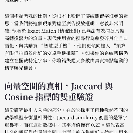
這個極端懸殊的比例，從根本上粉碎了傳統關鍵字堆疊的迷
思。當我們將這個現象對應至廣告投放邏輯，意義非常明
確: 執著於 Exact Match (精確比對) 已無法有效捕捉具備
高轉換潛力的流量。現代使用者的搜尋行為愈發碎片化且口
語化，與其購買 “智慧型手機”，他們更傾向輸入 “預算
有限但拍照效能好的安卓手機推薦”。如果你的系統架構仍
建立在攔截特定字串，你將錯失絕大多數由真實痛點驅動的
精準曝光機會。
向量空間的真相，Jaccard 與
Cosine 指標的雙重驗證
這份研究最引人入勝的部分，在於它採用了兩種截然不同的
數學模型來衡量相關性。Jaccard similarity 衡量的是單字
重疊率，而在這批數據中，其平均值僅有 0.23。這代表高
排名的網頁與搜尋詞之間，字面上的交集極低。然而，用來