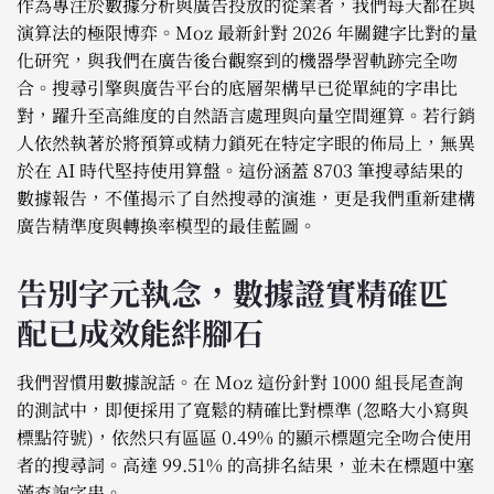
作為專注於數據分析與廣告投放的從業者，我們每天都在與
演算法的極限博弈。Moz 最新針對 2026 年關鍵字比對的量
化研究，與我們在廣告後台觀察到的機器學習軌跡完全吻
合。搜尋引擎與廣告平台的底層架構早已從單純的字串比
對，躍升至高維度的自然語言處理與向量空間運算。若行銷
人依然執著於將預算或精力鎖死在特定字眼的佈局上，無異
於在 AI 時代堅持使用算盤。這份涵蓋 8703 筆搜尋結果的
數據報告，不僅揭示了自然搜尋的演進，更是我們重新建構
廣告精準度與轉換率模型的最佳藍圖。
告別字元執念，數據證實精確匹
配已成效能絆腳石
我們習慣用數據說話。在 Moz 這份針對 1000 組長尾查詢
的測試中，即便採用了寬鬆的精確比對標準 (忽略大小寫與
標點符號)，依然只有區區 0.49% 的顯示標題完全吻合使用
者的搜尋詞。高達 99.51% 的高排名結果，並未在標題中塞
滿查詢字串。