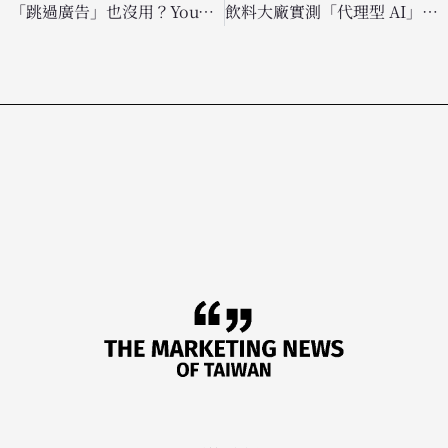
「跳過廣告」也沒用？YouTube 測試新功能：廣告 Banner 將自動「釘選」在螢幕上
飲料大廠實測「代理型 AI」投廣告：自動化購買讓成本大降 5.5 倍