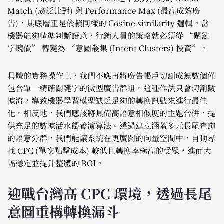
Match (廣泛比對) 與 Performance Max (最高成效廣
告)，其底層正是依賴同樣的 Cosine similarity 邏輯。當
機器能夠精準判斷語意，行銷人員的策略就必須從 “關鍵
字競價” 轉變為 “意圖叢集 (Intent Clusters) 投資”。
具體的實務操作上，我們不應再將廣告帳戶切割成無數個僅
包含單一精確關鍵字的微型廣告群組。這種作法只會切割數
據流，導致機器學習模型缺乏足夠的轉換訊號來進行最佳
化。相反地，我們應該將具備高語意相似度的主題合併，提
供充足的數據活水餵養演算法。透過建立涵蓋多元長尾查詢
的語意分群，我們能讓系統在更廣闊的向量空間中，自動尋
找 CPC (單次點擊成本) 較低且轉換率極高的受眾，進而大
幅穩定並提升整體的 ROI。
迎戰台灣高 CPC 環境，透過長尾
意圖重構轉換漏斗