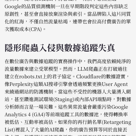
Google的品質偵測機制一旦在早期階段判定這些內容缺乏
原創性，甚至會直接放棄渲染與索引。當品牌陷入這片同質
化的紅海，不僅自然流量枯竭，連帶也會拉高付費廣告的單
次獲取成本(CPA)。
隱形爬蟲入侵與數據追蹤失真
在數位廣告與數據追蹤的實務操作中，我們高度依賴純淨的
流量數據來建立受眾模型。然而，LLM爬蟲正在打破過往
建立在robots.txt上的君子協定。Cloudflare的數據證實，
像Perplexity這類AI搜尋引擎會透過頻繁更換User Agent
來繞過網站的防護機制。當這些不受控的機器人大量湧入網
站，甚至鑽進測試環境(Staging)或內部API端點時，對數據
分析師而言是一場災難。這些異常流量會嚴重污染Google
Analytics 4 (GA4)等前端追蹤工具的數據池，使得轉換率
被低估、互動率被高估。如果你的再行銷名單(Retargeting
List)裡混入了大量的AI爬蟲，你的廣告預算等同於直接丟