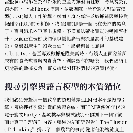
當整個市場都在為AI帶來的生產力爆發而狂歡，將其視為行
銷界的下一個iPhone時刻，多數團隊正急於將大型語言模
型(LLM)導入工作流程。然而，身為專注於數據歸因與投資
報酬率(ROI)的分析師，我看到的卻是一個正在失控的黑盒
子。盲目追求內容產出規模，不僅無法帶來實質的轉換率提
升，反而正在侵蝕我們賴以優化廣告與流量漏斗的基礎建
設。當機器產生”幻覺自信”、爬蟲粗暴地無視
robots.txt，甚至導致數據追蹤失真時，行銷人正面臨前所
未有的資產監管與問責真空。剝開效率的糖衣，我們必須用
更冷靜的數據視角，審視這場AI狂熱背後的真實代價。
搜尋引擎與語言模型的本質錯位
我們必須先釐清一個致命的認知落差:LLM根本不是搜尋引
擎。傳統搜尋引擎是資訊檢索系統，而LLM更像90年代的
電子寵物Furby，基於機率與模式識別來預測下一個字詞，
而非真正”理解”內容。蘋果的AI研究報告”The Illusion
of Thinking”揭示了一個殘酷的事實:隨著任務複雜度上