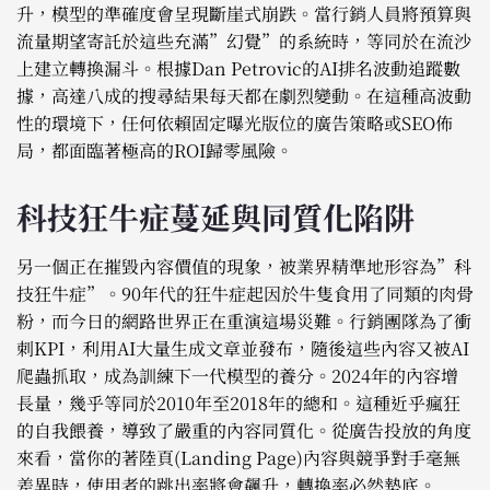
升，模型的準確度會呈現斷崖式崩跌。當行銷人員將預算與
流量期望寄託於這些充滿”幻覺”的系統時，等同於在流沙
上建立轉換漏斗。根據Dan Petrovic的AI排名波動追蹤數
據，高達八成的搜尋結果每天都在劇烈變動。在這種高波動
性的環境下，任何依賴固定曝光版位的廣告策略或SEO佈
局，都面臨著極高的ROI歸零風險。
科技狂牛症蔓延與同質化陷阱
另一個正在摧毀內容價值的現象，被業界精準地形容為”科
技狂牛症”。90年代的狂牛症起因於牛隻食用了同類的肉骨
粉，而今日的網路世界正在重演這場災難。行銷團隊為了衝
刺KPI，利用AI大量生成文章並發布，隨後這些內容又被AI
爬蟲抓取，成為訓練下一代模型的養分。2024年的內容增
長量，幾乎等同於2010年至2018年的總和。這種近乎瘋狂
的自我餵養，導致了嚴重的內容同質化。從廣告投放的角度
來看，當你的著陸頁(Landing Page)內容與競爭對手毫無
差異時，使用者的跳出率將會飆升，轉換率必然墊底。