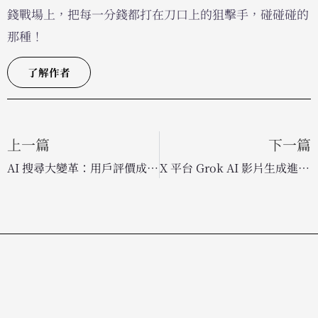
錢戰場上，把每一分錢都打在刀口上的狙擊手，碰碰碰的
那種！
了解作者
上一篇
下一篇
AI 搜尋大變革：用戶評價成為品牌搶奪 ChatGPT 與 Perplexity 推薦的新戰場
X 平台 Grok AI 影片生成進化！支援多圖輸入，社群短影音創作門檻再降低