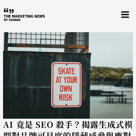
跳
至
主
要
內
容
AI 竟是 SEO 殺手？揭露生成式模
型對品牌可見度的隱藏威脅與應對