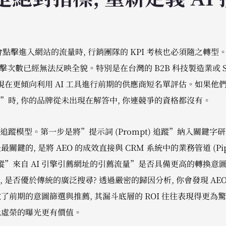
會點擊進入網站的流量時, 行銷團隊的 KPI 考核也必須隨之轉型。繼
 裡的點擊次數已經無法反映全貌。特別是在台灣的 B2B 科技製造業或 S
現在更傾向利用 AI 工具進行前期的供應商短名單評估。如果他們
”時, 你的品牌從未出現在解答中, 你連競爭的資格都沒有。
蹤模型。第一步是將”提示詞 (Prompt) 追蹤”納入關鍵字研
是最關鍵的, 是將 AEO 的成效直接與 CRM 系統中的業務管道 (Pip
蹤”來自 AI 引擎引薦網址的引薦流量”是否具備更高的轉換意圖
 是否優於傳統的廣泛搜尋? 透過嚴密的歸因分析, 你會發現 AE
已經做了前期的意圖篩選與推薦, 其漏斗底層的 ROI 往往表現得更
遠比虛榮的曝光更有價值。