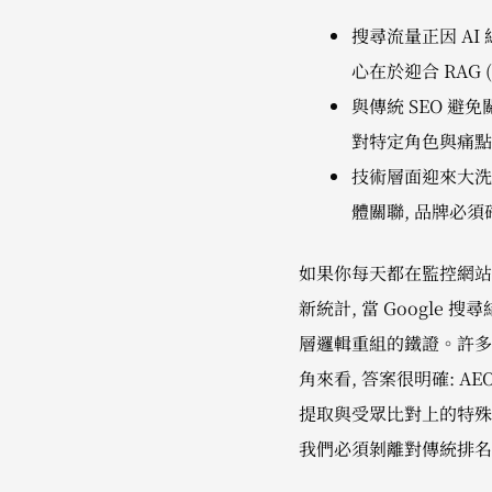
搜尋流量正因 AI 總
心在於迎合 RAG
與傳統 SEO 避
對特定角色與痛點
技術層面迎來大洗牌
體關聯, 品牌必
如果你每天都在監控網站日
新統計, 當 Google 
層邏輯重組的鐵證。許多行
角來看, 答案很明確: AEO 
提取與受眾比對上的特殊機
我們必須剝離對傳統排名