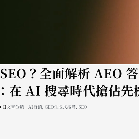
SEO？全面解析 AEO 
：在 AI 搜尋時代搶佔先
0 日
文章分類：
AI行銷
,
GEO生成式搜尋
,
SEO