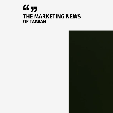
跳
至
主
要
內
容