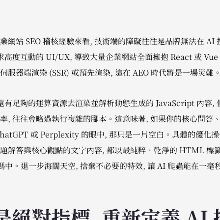
網站 SEO 稽核經驗來看, 技術端的障礙往往是品牌無法在 AI
互動的 UI/UX, 導致大量企業網站全面擁抱 React 或 Vue 等 
器端渲染 (SSR) 或預先渲染, 這在 AEO 時代將是一場災難
 或許還有足夠的運算資源去渲染並解析動態生成的 JavaScript 內
率, 往往會略過執行複雜的腳本。這意味著, 如果你的核心問答
 ChatGPT 或 Perplexity 的眼中, 那只是一片空白。具體的
解答與核心觀點的文字內容, 都以最純粹、乾淨的 HTML 標籤
碼中。退一步海闊天空, 捨棄不必要的特效, 讓 AI 爬蟲能在一
絕對指標, 重新定義 AI