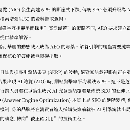
覽 (AIO) 發生高達 61% 的斷崖式下跌, 傳統 SEO 必須升級為 
 (檢索增強生成) 的資料擷取邏輯。
免關鍵字互相競爭而採用”廣泛涵蓋”的策略不同, AEO 要求建立
提供精準解答。
, 華麗的動態載入成為 AEO 的毒藥。解答引擎的爬蟲需要純粹
須確保核心解答能被無障礙提取。
誌與搜尋引擎結果頁 (SERP) 的波動, 絕對無法忽視眼前正
搜尋結果出現 AI 總覽 (AIO) 時, 網站點擊率平均暴跌 61%。這不
銷人員還在爭論生成式 AI 究竟是顛覆還是傳統 SEO 的延伸,
(Answer Engine Optimization) 本質上是 SEO 的進
制, 你的品牌將在消費者進入採購決策前就被 AI 引擎淘汰出
的執念, 轉向”被正確引用”的技術工程。