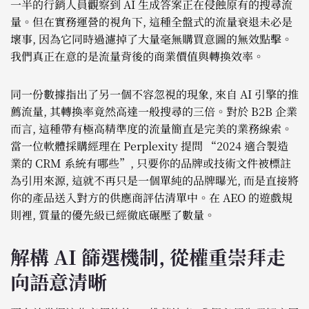
一半的行銷人員觀察到 AI 生成答案正在侵蝕原有的搜尋流
量。但在實務運營的視角下, 這種全盤式的流量衰退未必是
壞事, 因為它同時過濾掉了大量毫無購買意圖的無效點擊。
我們真正在意的是流量背後的商業價值與轉換效率。
同一份數據指出了另一個不容忽視的現象, 來自 AI 引擎的推
薦流量, 其轉換率竟然高達一般搜尋的三倍。對於 B2B 企業
而言, 這種帶有極高精準度的流量簡直是完美的業務線索。
當一位軟體採購經理在 Perplexity 提問 “2024 適合製造
業的 CRM 系統有哪些”, 只要你的品牌或技術文件被標註
為引用來源, 這就不再只是一個單純的品牌曝光, 而是直接將
你的產品送入對方的供應商評估清單中。在 AEO 的遊戲規
則裡, 質量的優先級已經徹底碾壓了數量。
解構 AI 篩選機制, 從權重崇拜走
向語意清晰