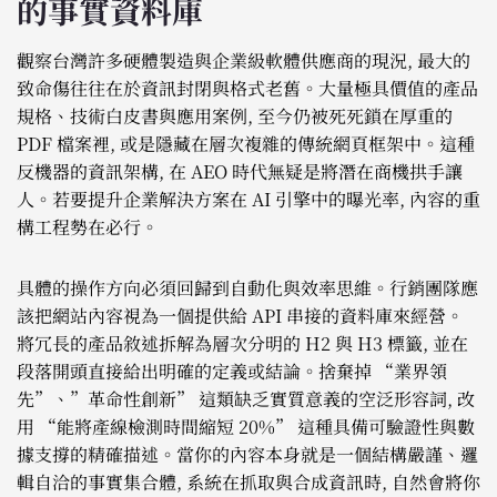
的事實資料庫
觀察台灣許多硬體製造與企業級軟體供應商的現況, 最大的
致命傷往往在於資訊封閉與格式老舊。大量極具價值的產品
規格、技術白皮書與應用案例, 至今仍被死死鎖在厚重的
PDF 檔案裡, 或是隱藏在層次複雜的傳統網頁框架中。這種
反機器的資訊架構, 在 AEO 時代無疑是將潛在商機拱手讓
人。若要提升企業解決方案在 AI 引擎中的曝光率, 內容的重
構工程勢在必行。
具體的操作方向必須回歸到自動化與效率思維。行銷團隊應
該把網站內容視為一個提供給 API 串接的資料庫來經營。
將冗長的產品敘述拆解為層次分明的 H2 與 H3 標籤, 並在
段落開頭直接給出明確的定義或結論。捨棄掉 “業界領
先”、”革命性創新” 這類缺乏實質意義的空泛形容詞, 改
用 “能將產線檢測時間縮短 20%” 這種具備可驗證性與數
據支撐的精確描述。當你的內容本身就是一個結構嚴謹、邏
輯自洽的事實集合體, 系統在抓取與合成資訊時, 自然會將你