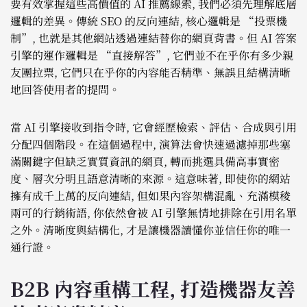
要有效掌握這些高價值的 AI 推薦線索, 我們必須先理解底層
邏輯的差異。傳統 SEO 的反向連結, 核心邏輯是 “投票機
制”, 也就是其他網站透過連結替你的網頁背書。但 AI 答案
引擎的運作邏輯是 “直接解答”, 它們並不在乎你有多少親
友團拉票, 它們只在乎你的內容能否精準、無誤且結構清晰
地回答使用者的提問。
當 AI 引擎接收到指令時, 它會經歷檢索、評估、合成與引用
分配四個階段。在這個過程中, 演算法會快速過濾掉那些塞
滿關鍵字但缺乏實質資訊的網頁, 轉而挑選具備高事實密
度、層次分明且語意清晰的來源。這意味著, 即使你的網站
擁有成千上萬的反向連結, 但如果內容架構混亂、充滿模稜
兩可的行銷術語, 你依然會被 AI 引擎無情地排除在引用名單
之外。清晰度與結構化, 才是讓機器讀懂你並信任你的唯一
通行證。
B2B 內容重構工程, 打造機器友善