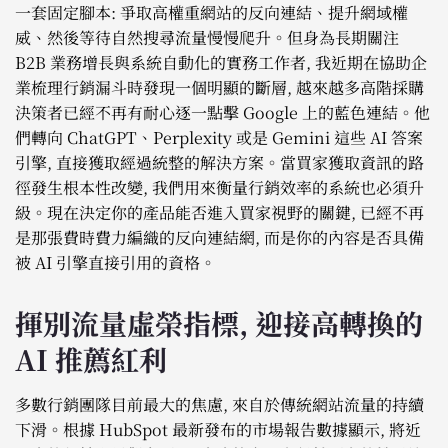
一套固定腳本: 爭取高權重網站的反向連結、提升網域權
威、然後等待自然搜尋流量慢慢爬升。但身為長期關注
B2B 業務增長與系統自動化的實務工作者, 我近期在協助企
業梳理行銷漏斗時發現一個明顯的斷層, 越來越多高階採購
決策者已經不再有耐心逐一點擊 Google 上的藍色連結。他
們轉向 ChatGPT、Perplexity 或是 Gemini 這些 AI 答案
引擎, 直接獲取經過統整的解決方案。當買家獲取資訊的路
徑發生根本性改變, 我們用來衡量行銷效率的系統也必須升
級。現在決定你的產品能否進入買家視野的關鍵, 已經不再
是那張費時費力編織的反向連結網, 而是你的內容是否具備
被 AI 引擎直接引用的資格。
揮別流量虛榮指標, 迎接高轉換的
AI 推薦紅利
多數行銷團隊目前最大的焦慮, 來自於傳統網站流量的持續
下滑。根據 HubSpot 最新發布的市場報告數據顯示, 將近