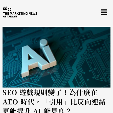
跳
至
主
要
內
容
SEO 遊戲規則變了！為什麼在
AEO 時代，「引用」比反向連結
更能提升 AI 能見度？