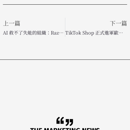
上一篇
下一篇
AI 救不了失能的組織：Razorfish 揭露企業轉型的致命盲點
TikTok Shop 正式進軍歐洲市場！社群電商版圖擴張，力拚 App 內營收新高