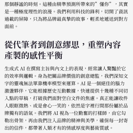
那個靜謐的時刻。這種由精準預測所帶來的”懂你”，其實
是一種極度理性的浪漫。我們利用科技的鋒利，切開了資訊
過載的屏障，只為將品牌最真摯的故事，輕柔地遞送到對方
面前。
從代筆者到創意繆思，重塑內容
產製的感性平衡
生成式 AI 在撰寫主旨與內文上的表現，經常讓人驚豔於它
的效率與邏輯。身為把關品牌價值的創意總監，我們深知文
字的靈魂無法單靠機率模型來運算。AI 是一個絕佳的腦力
激盪夥伴，它能根據歷史互動數據，快速提供十幾種不同切
入點的草稿，打破我們面對空白文件的焦慮。真正能讓收件
人眼眶微熱、或是會心一笑的，依然是字裡行間那份屬於品
牌獨有的語氣。我們將 AI 視為一位勤奮的打樣師，由它勾
勒出骨架，再由我們注入品牌的精神與美學，確保每一封寄
出的信件，都帶著人類才有的情感厚度與藝術質感。