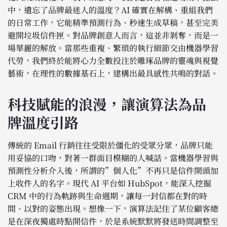
中，遺忘了品牌最迷人的溫度？AI 確實在解構、重組我們
的日常工作，它能精準預測行為、秒速生成草稿，甚至完美
避開垃圾信件匣。對品牌創意人而言，這並非剝奪，而是一
場華麗的解放。當那些重複、繁瑣的執行細節交由機器學習
代勞，我們終於能將心力全數投注於雕琢品牌的靈魂與視覺
藝術，在理性的數據基石上，建構出最具感性共鳴的對話。
科技賦能的浪漫，讓演算法為品
牌溫度引路
傳統的 Email 行銷往往受限於僵化的受眾分眾，品牌只能
用妥協的口吻，對著一群面目模糊的人喊話。當機器學習與
預測性分析介入後，所謂的”個人化”不再只是信件開頭加
上收件人的名字。現代 AI 平台如 HubSpot，能深入挖掘
CRM 中的行為軌跡與生命週期，讓每一封信都在對的時
間、以對的姿態出現。想像一下，演算法記住了某位顧客總
是在深夜獨處時點開信件，於是系統默默將發送時間調整至