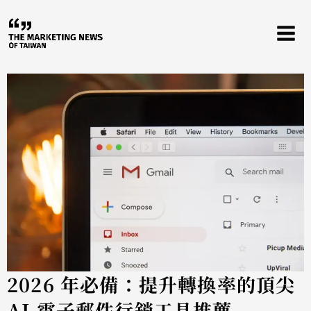
跳
至
主
要
內
容
2026 年必備：提升轉換率的頂尖
AI 電子郵件行銷工具推薦