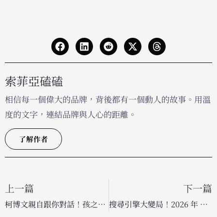
索菲亞磕磕
相信每一個偉大的品牌，背後都有一個動人的故事。用溫
度的文字，連結品牌與人心的距離。
了解作者
上一篇
下一篇
柯博文親自跟你對話！孩之寶推出「AI 行為授權」重塑經典 IP 互動體驗
搜尋引擎大變局！2026 年 Google「零點擊搜尋」比例飆升至 68%，AI 回答成流量殺手