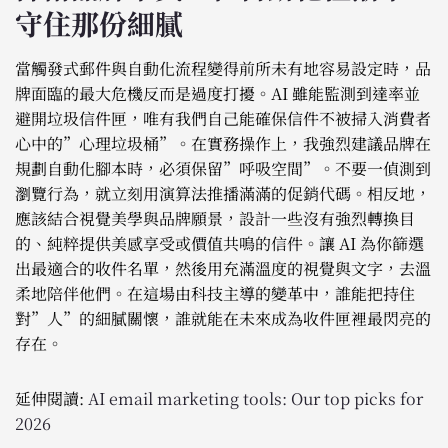
守住那份細膩
當觸發式郵件與自動化流程變得前所未有地容易設定時，品
牌面臨的最大危機反而是過度打擾。AI 雖能監測到達率並
避開垃圾信件匣，唯有我們自己能確保信件不被掃入消費者
心中的”心理垃圾桶”。在實務操作上，我強烈建議品牌在
規劃自動化腳本時，必須保留”呼吸空間”。不要一偵測到
瀏覽行為，就立刻用演算法推播滿滿的促銷代碼。相反地，
應該結合視覺美學與品牌願景，設計一些沒有強烈轉換目
的、純粹提供美感享受或價值共鳴的信件。讓 AI 為你篩選
出最適合的收件名單，然後用充滿溫度的視覺與文字，去溫
柔地陪伴他們。在這場由科技主導的變革中，誰能把持住
對”人”的細膩關懷，誰就能在未來成為收件匣裡最閃亮的
存在。
延伸閱讀:
AI email marketing tools: Our top picks for
2026