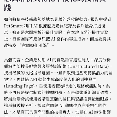
踐
如何將這些技術趨勢落地為具體的營收驅動力? 報告中提到
PetSmart 利用 AI 根據歷史購買紀錄為客戶量身打造優
惠，這正是意圖解析的最佳實踐。在本地市場的操作實務
上，行銷團隊不應該只把 AI 當作內容生成器，而是要將其
改造為 “意圖轉化引擎”。
具體而言，企業應利用 AI 的自然語言處理能力，深度分析
網站內部搜尋紀錄與客服對話紀錄 (Unstructured Data)，
找出潛藏的長尾搜尋意圖。一旦抓取到這些高轉換潛力的關
鍵字，再透過 API 動態生成高度個人化的到達頁面
(Landing Page)。當使用者搜尋特定的規格或痛點時，系
統不再只是提供制式的罐頭回覆，而是動態重組網頁架構，
將最能觸發該使用者購買意願的按鈕與資訊推到最顯眼處。
這種將數據分析、搜尋意圖與 AI 動態生成完美融合的作
法，才是真正具備高門檻的技術實力，也是在 AI 泡沫化篩