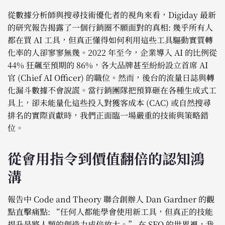
從數據分析師與搜尋技術優化者的視角來看，Digiday 最新
的研究報告揭露了一個行銷圈不願面對的真相: 幾乎所有人
都在買 AI 工具，但真正懂得如何利用這些工具驅動實質轉
化率的人卻寥寥無幾。2022 年至今，企業導入 AI 的比例從
44% 狂飆至預期的 86%，各大品牌甚至紛紛設立首席 AI
官 (Chief AI Officer) 的職位。然而，後台的流量日誌與轉
化漏斗數據不會說謊。當行銷團隊把預算砸在各種生成式工
具上，卻未能量化這些投入對獲客成本 (CAC) 或自然搜尋
排名的實際貢獻時，我們正面臨一場嚴重的技術與策略錯
位。
從會用指令到價值翻倍的認知鴻
溝
報告中 Code and Theory 聯合創辦人 Dan Gardner 的觀
點直擊痛點: “任何人都能學會使用新工具，但真正的技能
提升是將人類的創造力成倍放大。” 在 SEO 的世界裡，我