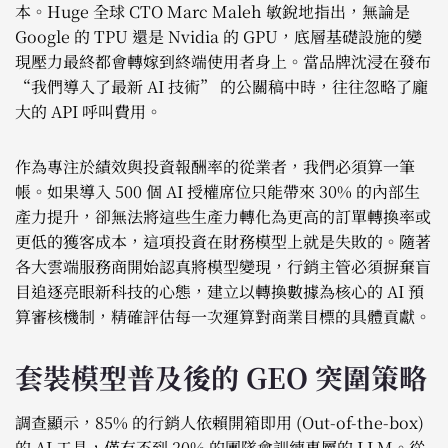
本。Huge 全球 CTO Marc Maleh 敏銳地指出，無論是
Google 的 TPU 還是 Nvidia 的 GPU，底層基礎設施的變
現壓力最終都會轉嫁到終端使用者身上。當品牌沈浸在發布
“我們導入了最新 AI 技術” 的公關稿中時，往往忽略了龐
大的 API 呼叫費用。
作為專注於績效與投資報酬率的從業者，我們必須算一筆
帳。如果導入 500 個 AI 授權席位只能帶來 30% 的內部生
產力提升，卻無法將這些生產力轉化為更高的訂單轉換率或
更低的獲客成本，這項投資在財務模型上就是失敗的。隨著
各大雲端服務商開始認真將模型變現，行銷主管必須摒棄盲
目追逐亮眼新科技的心態，建立以轉換數據為核心的 AI 預
算審核機制，精確評估每一次運算對商業目標的具體貢獻。
套裝模型普及後的 GEO 突圍策略
調查顯示，85% 的行銷人依賴開箱即用 (Out-of-the-box)
的 AI 工具，僅有不到 20% 的團隊會訓練專屬的 LLM。從