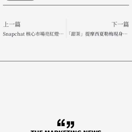
上一篇
下一篇
Snapchat 核心市場亮紅燈：美、歐用戶數首度出現衰退趨勢
「甜茶」提摩西夏勒梅現身愛迪達世足賽廣告，親自打造夢幻足球明星陣容