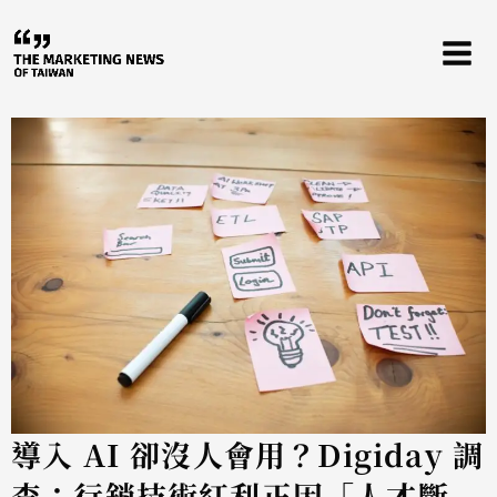
跳
至
主
要
內
容
導入 AI 卻沒人會用？Digiday 調
查：行銷技術紅利正因「人才斷