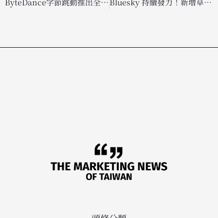
ByteDance字節跳動推出全新 AI 影片生成工具，影像品質驚艷業界引發熱議
Bluesky 持續發力！新增草稿與優化介面功能，力拼社群版圖擴張
頭條分類