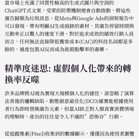
當市場上充滿了同質性極高的生成式圖片與空洞的
ChatGPT式文案，受眾的防禦機制便會自動啟動，將這些
廣告歸類為垃圾訊息。從Meta與Google Ads的洞察報告中
可以發現，帶有明顯AI生成痕跡的素材，其廣告停留時間與
互動率正以驚人的速度下滑。對於追求成效的績效行銷人員
而言，任何無法直接降低獲客成本(CAC)的科技名詞都是多
餘的，過度包裝AI反而成為扼殺點擊率的毒藥。
精準度迷思: 虛假個人化帶來的轉
換率反噬
許多品牌將AI視為實現大規模個人化的捷徑，卻忽略了演算
法背後的邏輯缺陷。動態創意最佳化(DCO)確實能根據使用
者行為即時替換廣告元素，但當AI缺乏對人類真實消費情境
的理解時，產出的往往是令人不適的”恐怖谷”行銷。
從追蹤像素(Pixel)收集到的數據顯示，僅僅因為使用者瀏覽