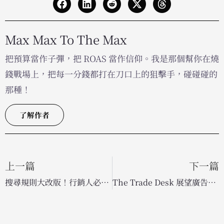
Max Max To The Max
把預算當作子彈，把 ROAS 當作信仰。我是那個幫你在燒
錢戰場上，把每一分錢都打在刀口上的狙擊手，碰碰碰的
那種！
了解作者
上一篇
下一篇
搜尋規則大改版！行銷人必備的 6 個生成式引擎優化 (GEO) 關鍵優勢
The Trade Desk 展望廣告新藍海：AI 聊天機器人與擺脫「圍牆花園」的行銷佈局