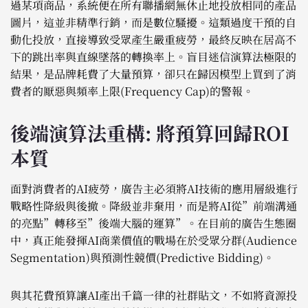
過某項商品，系統便在所有聯播網無休止地投放相同的產品
圖片，這並非精準行銷，而是數位騷擾。這類過度干預的自
動化投放，直接導致受眾產生嚴重疲勞，最終反映在居高不
下的跳出率與直線墜落的轉換率上。盲目迷信演算法極限的
結果，是品牌耗費了大量預算，卻只在歸因模型上買到了消
費者的厭惡與頻率上限(Frequency Cap)的警報。
後端演算法重構: 將預算回歸ROI
本質
面對消費者的AI疲勞，廣告主必須將AI技術的應用層級進行
戰略性降級與後撤。降級並非棄用，而是將AI從”前端溝通
的亮點”轉移至”後端大腦的運算”。在目前的廣告生態圈
中，真正能發揮AI商業價值的戰場在於受眾分群(Audience
Segmentation)與預測性競價(Predictive Bidding)。
與其花費預算讓AI產出千篇一律的社群貼文，不如將資源投