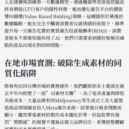
入在建構與訓練第一方數據模型。透過機器學習深度挖掘高
終身價值(LTV)客戶的隱性特徵，進而優化廣告平台的價值
導向競價(Value-Based Bidding)策略。這種隱形於幕後的
數據驅動，能在完全不觸發消費者反感情緒的前提下，精準
提升每一分廣告花費的實質廣告投資報酬率(ROAS)。消費
者根本不需要知道你用了AI，他們只需要看到剛好能解決痛
點的產品出現在對的時間點。
在地市場實測: 破除生成素材的同
質化陷阱
將視角拉回台灣市場的實務操作，我們觀察到本土電商在過
去半年內經歷了一波”AI素材災難”。為了追求產量與降低
美術成本，大量品牌利用Midjourney等生成式工具大量製
造商品情境圖並投入Meta廣告系統。結果後台報表殘酷地
顯示，雖然單張素材的製作成本趨近於零，但這批帶有強
烈”塑膠感”的視覺不僅無法建立品牌信任，更導致整體顧