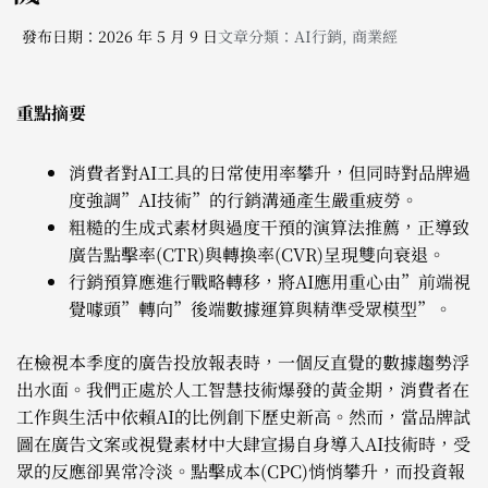
發布日期：2026 年 5 月 9 日
文章分類：
AI行銷
,
商業經
重點摘要
消費者對AI工具的日常使用率攀升，但同時對品牌過
度強調”AI技術”的行銷溝通產生嚴重疲勞。
粗糙的生成式素材與過度干預的演算法推薦，正導致
廣告點擊率(CTR)與轉換率(CVR)呈現雙向衰退。
行銷預算應進行戰略轉移，將AI應用重心由”前端視
覺噱頭”轉向”後端數據運算與精準受眾模型”。
在檢視本季度的廣告投放報表時，一個反直覺的數據趨勢浮
出水面。我們正處於人工智慧技術爆發的黃金期，消費者在
工作與生活中依賴AI的比例創下歷史新高。然而，當品牌試
圖在廣告文案或視覺素材中大肆宣揚自身導入AI技術時，受
眾的反應卻異常冷淡。點擊成本(CPC)悄悄攀升，而投資報