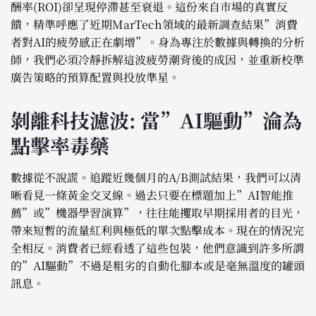
酬率(ROI)卻呈現停滯甚至衰退。這份來自市場的真實反
饋，精準呼應了近期MarTech領域的最新調查結果”消費
者對AI的疲勞感正在劇增”。身為專注於數據與轉換的分析
師，我們必須冷靜拆解這波疲勞潮背後的成因，並重新校準
廣告策略的預算配置與投放準星。
剝離科技濾波: 當”AI驅動”淪為
點擊率毒藥
數據從不說謊。追蹤近幾個月的A/B測試結果，我們可以清
晰看見一條黃金交叉線。過去只要在標題加上”AI智能推
薦”或”機器學習演算”，往往能攫取早期採用者的目光，
帶來短暫的流量紅利與極低的單次點擊成本。現在的情況完
全相反。消費者已經看透了這些包裝，他們意識到許多所謂
的”AI驅動”不過是粗劣的自動化腳本或是毫無溫度的罐頭
訊息。