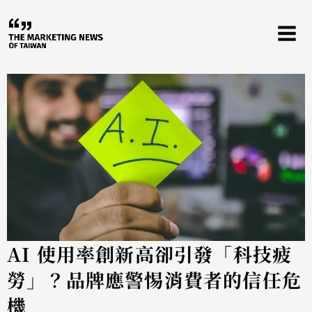
跳
至
主
要
內
容
AI 使用率創新高卻引發「科技疲
勞」？品牌應警惕消費者的信任危
機