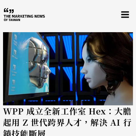
跳
至
主
要
內
容
WPP 成立全新工作室 Hex：大膽
起用 Z 世代跨界人才，解決 AI 行
銷技能斷層