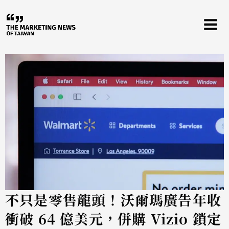
跳
至
主
要
內
容
不只是零售龍頭！沃爾瑪廣告年收
衝破 64 億美元，併購 Vizio 鎖定