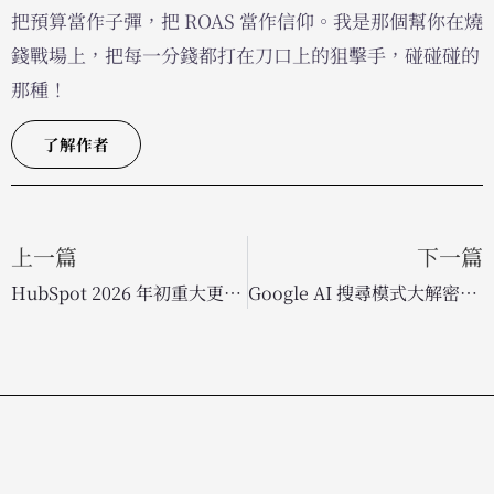
把預算當作子彈，把 ROAS 當作信仰。我是那個幫你在燒
錢戰場上，把每一分錢都打在刀口上的狙擊手，碰碰碰的
那種！
了解作者
上一篇
下一篇
HubSpot 2026 年初重大更新：更聰明的工作流與自動化數據清理功能
Google AI 搜尋模式大解密：與傳統 SEO 排名重疊度僅 12%？行銷人必看的新趨勢