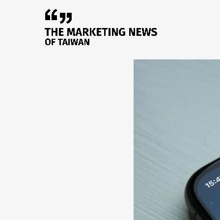
跳
至
主
要
內
容