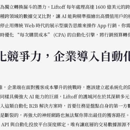
獨立轉換漏斗的潛力。Liftoff 每年處理高達 1600 億美元
種跨領域的數據交叉比對，讓 AI 能夠精準描繪出高價值用戶
止用傳統 Web 時代的展示型廣告思維來操作 App 行銷。你需
優化 “每次購買成本” (CPA) 的自動化引擎，將行銷預算
化競爭力，企業導入自動
功路徑回推，企業端在面對獲客成本攀升的挑戰時，應該建立起系統化
n 這樣同樣具備強大 AI 能力的巨頭，Liftoff 的護城河在於其深耕多
入這類自動化 B2B 解決方案時，首要任務是盤點自身的第一方
是斷裂的，再強大的神經網路也無法幫你算出最佳的獲客路徑。
API 與自動化投放平台深度綁定。唯有讓底層的交易數據源源不絕