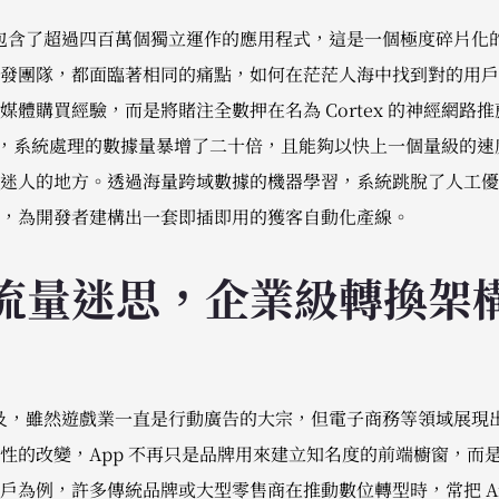
目前包含了超過四百萬個獨立運作的應用程式，這是一個極度碎片化
團隊，都面臨著相同的痛點，如何在茫茫人海中找到對的用戶並實現
體購買經驗，而是將賭注全數押在名為 Cortex 的神經網路推薦
ex 後，系統處理的數據量暴增了二十倍，且能夠以快上一個量級的
迷人的地方。透過海量跨域數據的機器學習，系統跳脫了人工優
，為開發者建構出一套即插即用的獲客自動化產線。
流量迷思，企業級轉換架
別提及，雖然遊戲業一直是行動廣告的大宗，但電子商務等領域展現
性的改變，App 不再只是品牌用來建立知名度的前端櫥窗，而
戶為例，許多傳統品牌或大型零售商在推動數位轉型時，常把 Ap