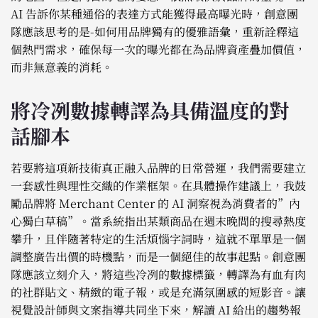
AI 告訴你某種通俗的表達方式能獲得最高曝光時，創意團
隊應該思考的是-如何用品牌獨有的優雅語彙，重新詮釋這
個熱門需求，確保每一次的曝光都在為品牌資產疊加價值，
而非無意義的消耗。
將冷冽數據轉譯為具備溫度的對
話腳本
若要將這項新技術真正融入品牌的日常營運，我們需要建立
一套感性與理性交織的作業框架。在具體操作建議上，我鼓
勵品牌將 Merchant Center 的 AI 洞察視為消費者的”內
心獨白草稿”。當系統指出某類商品在週末晚間的搜尋熱度
攀升，且伴隨著特定的生活煩惱字詞時，這就不單單是一個
調整廣告出價的時機點，而是一個絕佳的故事起點。創意團
隊應該立刻介入，將這些冷冽的數據標籤，轉譯為有血有肉
的社群貼文、精緻的電子報，或是充滿氛圍感的短影音。讓
視覺設計師與文案指導共同坐下來，解讀 AI 給出的趨勢報