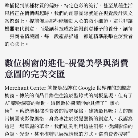
準捕捉到某種材質的偏好、特定色彩的流行，甚至某種生活
風格正在悄悄崛起時，我們的創意團隊就能在視覺設計與文
案撰寫上，提前佈局那些能觸動人心的微小細節。這並非讓
機器取代創意，而是讓科技成為灌溉創意種子的養分，讓每
一張商品情境圖、每一段產品描述，都能精準敲擊在消費者
的心弦上。
數位櫥窗的進化-視覺美學與消費
意圖的完美交匯
Merchant Center 就像是品牌在 Google 世界裡的旗艦店
櫥窗。傳統的商品目錄往往流於型錄式的刻板呈現，但有了
AI 購物洞察的輔助，這個數位櫥窗開始具備了”讀心
術”。系統能根據消費者的搜尋脈絡，建議最具吸引力的圖
片構圖或影像風格。身為專注於視覺藝術的創意人，我認為
這是一場華麗的革命。我們能夠利用這些洞察，微調影像的
色調、光影，甚至模特兒展現情感的方式。當消費者搜尋”