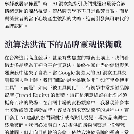
寧靜感居家佈置”時，AI 洞察能指引我們挑選出最符合該
情緒氛圍的商品視覺，讓品牌美學不再只是孤芳自賞，而是
與消費者的當下心境產生強烈的共鳴，進而引發無可取代的
品牌認同。
演算法洪流下的品牌靈魂保衛戰
在台灣這片高度競爭、甚至有些焦慮的電商土壤上，我們看
過太多品牌為了迎合平台演算法，最終在無止盡的促銷與免
運廝殺中迷失了自我。當 Google 將強大的 AI 洞察工具交
到每個人手上時，我們面臨的最大挑戰並非”如何學會使用
工具”，而是”如何不被工具同化”。行銷學中常探討品牌
資產 (Brand Equity) 的累積，這正是創意總監在此刻必須
挺身而出的戰場。在台灣市場的實務觀察中，我發現許多本
土美妝或質感選物品牌，容易在追求高點擊率的過程中，盲
目套用 AI 建議的熱門關鍵字或高對比視覺，導致品牌調性
逐漸破碎。我們必須明白，AI 提供的購物洞察是一份精密
的地圖，但走向目的地的姿態，依然取決於品牌的靈魂。當