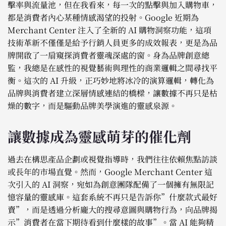
擊率與流量池，但在我看來，每一次的點擊與加入購物車，
都是消費者內心某種情感渴望的投射。Google 近期為
Merchant Center 注入了全新的 AI 購物洞察功能，這項
技術革新不僅僅是給予行銷人員更多的成效報表，更是為品
牌開啟了一扇窺探消費者靈魂深處的窗。身為品牌創意總
監，我總是在感性的視覺藝術與理性的商業邏輯之間尋找平
衡。這次的 AI 升級，正巧妙地將冰冷的演算邏輯，轉化為
品牌與消費者建立深層情感連結的橋樑，讓數據不再只是枯
燥的數字，而是驅動品牌美學演進的靈感泉源。
讓數據成為靈感萌芽的催化劑
過去在構思產品企劃或視覺指導時，我們往往依賴焦點訪談
或長年的市場直覺。然而，Google Merchant Center 這
次引入的 AI 洞察，宛如為創意團隊配備了一個擁有無限記
憶容量的靈感庫。這套系統不再只是告訴你”什麼款式最好
賣”，而是透過分析龐大的搜尋意圖與購物行為，向品牌揭
示”消費者在當下期待看到什麼樣的故事”。當 AI 能夠精