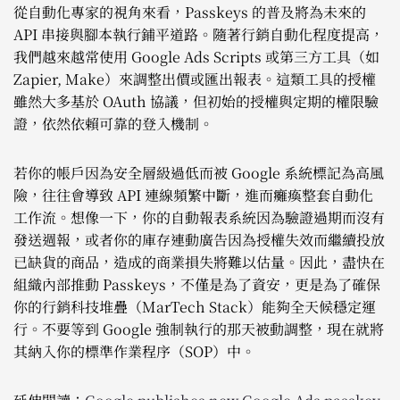
從自動化專家的視角來看，Passkeys 的普及將為未來的
API 串接與腳本執行鋪平道路。隨著行銷自動化程度提高，
我們越來越常使用 Google Ads Scripts 或第三方工具（如
Zapier, Make）來調整出價或匯出報表。這類工具的授權
雖然大多基於 OAuth 協議，但初始的授權與定期的權限驗
證，依然依賴可靠的登入機制。
若你的帳戶因為安全層級過低而被 Google 系統標記為高風
險，往往會導致 API 連線頻繁中斷，進而癱瘓整套自動化
工作流。想像一下，你的自動報表系統因為驗證過期而沒有
發送週報，或者你的庫存連動廣告因為授權失效而繼續投放
已缺貨的商品，造成的商業損失將難以估量。因此，盡快在
組織內部推動 Passkeys，不僅是為了資安，更是為了確保
你的行銷科技堆疊（MarTech Stack）能夠全天候穩定運
行。不要等到 Google 強制執行的那天被動調整，現在就將
其納入你的標準作業程序（SOP）中。