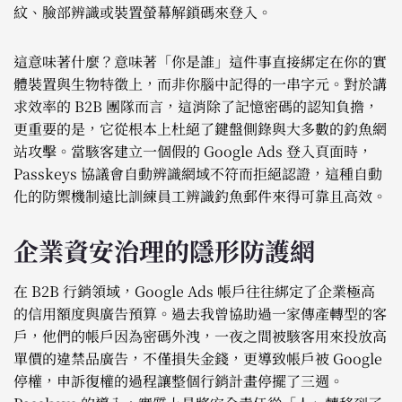
紋、臉部辨識或裝置螢幕解鎖碼來登入。
這意味著什麼？意味著「你是誰」這件事直接綁定在你的實
體裝置與生物特徵上，而非你腦中記得的一串字元。對於講
求效率的 B2B 團隊而言，這消除了記憶密碼的認知負擔，
更重要的是，它從根本上杜絕了鍵盤側錄與大多數的釣魚網
站攻擊。當駭客建立一個假的 Google Ads 登入頁面時，
Passkeys 協議會自動辨識網域不符而拒絕認證，這種自動
化的防禦機制遠比訓練員工辨識釣魚郵件來得可靠且高效。
企業資安治理的隱形防護網
在 B2B 行銷領域，Google Ads 帳戶往往綁定了企業極高
的信用額度與廣告預算。過去我曾協助過一家傳產轉型的客
戶，他們的帳戶因為密碼外洩，一夜之間被駭客用來投放高
單價的違禁品廣告，不僅損失金錢，更導致帳戶被 Google
停權，申訴復權的過程讓整個行銷計畫停擺了三週。