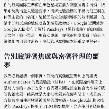
你的行銷團隊正準備在黑色星期五前夕調整關鍵字出價，結
果系統跳出登入驗證要求，而綁定驗證碼的手機此刻正躺在
休假主管的口袋裡。這種因為安全機制導致的效率斷層，在
講求即時反應的數位廣告領域是致命傷。Google 近期針對
Google Ads 發布了關於 Passkeys（通行密鑰）的詳細說
明文件，這不單是一項資安更新，從我的角度來看，這是企
業優化內部協作流程、降低管理摩擦成本的重要里程碑。
告別驗證碼焦慮與密碼管理的噩
夢
我們必須認清一個事實，傳統的高強度密碼加上簡訊或
Authenticator 的雙重驗證（MFA），在實際操作層面上
是反人性的。為了安全，我們要求團隊設定包含大小寫符號
的複雜密碼，結果就是大家把密碼寫在便利貼上，或是為了
方便共享而使用極易被破解的弱密碼。Google Ads 此次推
動的 Passkeys 採用了 FIDO 聯盟標準，允許使用者透過指