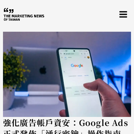
跳
至
主
要
內
容
強化廣告帳戶資安：Google Ads
正式發佈「通行密鑰」操作指南