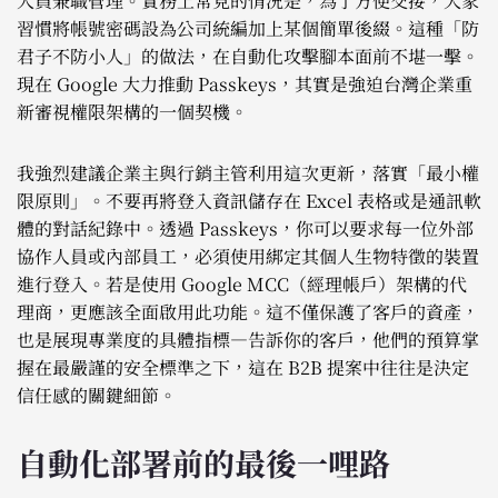
人員兼職管理。實務上常見的情況是，為了方便交接，大家
習慣將帳號密碼設為公司統編加上某個簡單後綴。這種「防
君子不防小人」的做法，在自動化攻擊腳本面前不堪一擊。
現在 Google 大力推動 Passkeys，其實是強迫台灣企業重
新審視權限架構的一個契機。
我強烈建議企業主與行銷主管利用這次更新，落實「最小權
限原則」。不要再將登入資訊儲存在 Excel 表格或是通訊軟
體的對話紀錄中。透過 Passkeys，你可以要求每一位外部
協作人員或內部員工，必須使用綁定其個人生物特徵的裝置
進行登入。若是使用 Google MCC（經理帳戶）架構的代
理商，更應該全面啟用此功能。這不僅保護了客戶的資產，
也是展現專業度的具體指標—告訴你的客戶，他們的預算掌
握在最嚴謹的安全標準之下，這在 B2B 提案中往往是決定
信任感的關鍵細節。
自動化部署前的最後一哩路