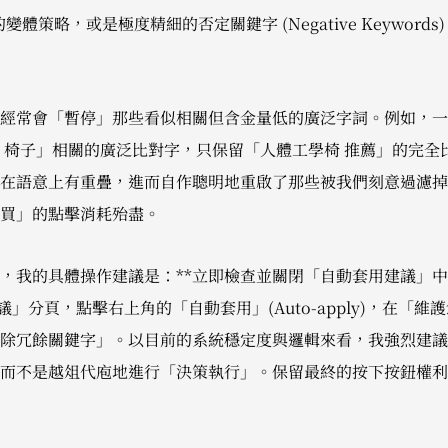
ps) 的變體策略，或是極度精細的否定關鍵字 (Negative Keywor
經常會「暫停」那些看似相關但含金量低的廣泛字詞。例如，一
椅子」相關的廣泛比對字，只保留「人體工學椅 推薦」的完全比對。
在語意上有重疊，進而自作聰明地重啟了那些被我們刻意過濾掉
買」的點擊消耗殆盡。
，我的具體操作建議是：**立即檢查並關閉「自動套用建議」中
的「建議」分頁，點擊右上角的「自動套用」(Auto-apply)，在
除冗餘關鍵字」。以目前的系統穩定度與邏輯來看，我強烈建議
而不是越俎代庖地進行「決策執行」。保留最終的按下按鈕權利，是