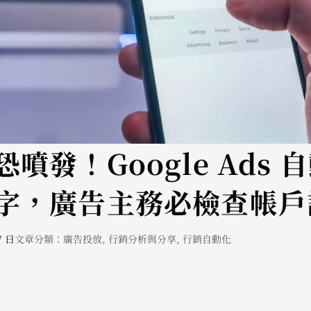
噴發！Google Ads 
字，廣告主務必檢查帳戶
7 日
文章分類：
廣告投放
,
行銷分析與分享
,
行銷自動化