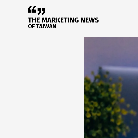
跳
至
主
要
內
容