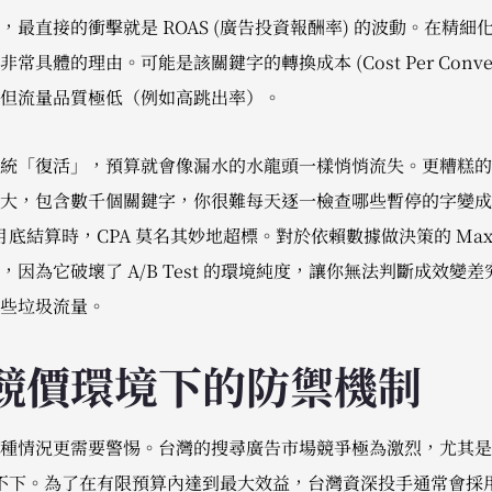
最直接的衝擊就是 ROAS (廣告投資報酬率) 的波動。在精
具體的理由。可能是該關鍵字的轉換成本 (Cost Per Conver
但流量品質極低（例如高跳出率）。
統「復活」，預算就會像漏水的水龍頭一樣悄悄流失。更糟糕的
大，包含數千個關鍵字，你很難每天逐一檢查哪些暫停的字變成
是月底結算時，CPA 莫名其妙地超標。對於依賴數據做決策的 Ma
因為它破壞了 A/B Test 的環境純度，讓你無法判斷成效變
些垃圾流量。
競價環境下的防禦機制
種情況更需要警惕。台灣的搜尋廣告市場競爭極為激烈，尤其是
高不下。為了在有限預算內達到最大效益，台灣資深投手通常會採用「SK