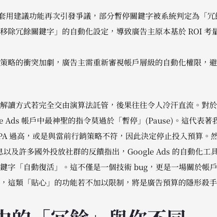
ds 自動套用建議功能再次引發爭議，部分暫停關鍵字被系統判定為「
移除冗餘關鍵字」的自動化設定，導致廣告主原本基於 ROI 考
策略的衝突加劇，廣告主需重新審視帳戶層級的自動化權限，避
解讀方式若完全交由演算法託管，後果往往令人冷汗直流。對於追求
le Ads 帳戶中最神聖的指令莫過於「暫停」(Pause)。這代
A 過高，或是與當前行銷策略不符，因此決定停止投入預算。然而，
露的消息以及許多國外投放社群的反饋指出，Google Ads 的自動
鍵字「自動復活」。這不僅是一個技術 bug，更是一場關於帳
，這類「貼心」的功能若不加以限制，將是廣告預算的隱形殺手