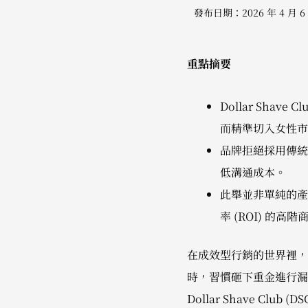
發布日期：2026 年 4 月 6
重點摘要
Dollar Sh
而精準切入女性市
品牌拒絕採用傳統
低溝通成本。
此舉並非單純的產
率 (ROI) 的高
在成效型行銷的世界裡，
時，習慣砸下重金進行漏斗頂
Dollar Shave 