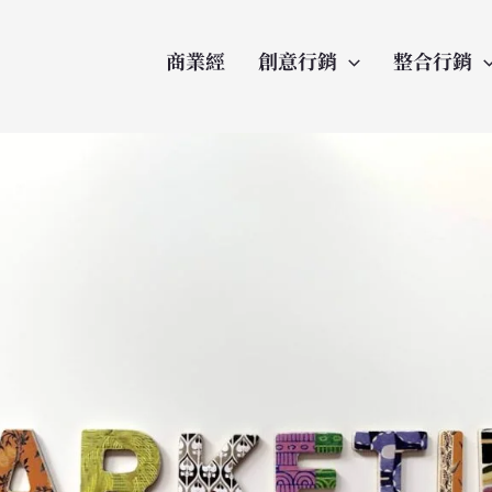
商業經
創意行銷
整合行銷