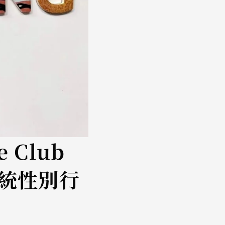
 Club
統性別行