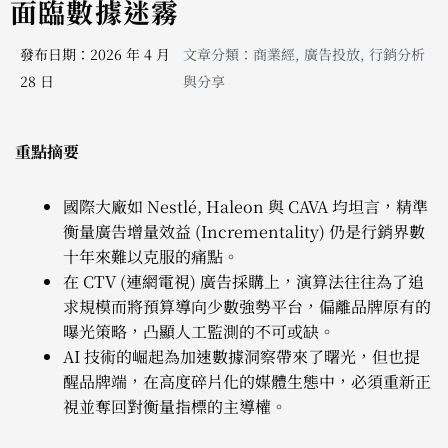
面臨數據迷霧
發布日期：2026 年 4 月
文章分類：
商業經
,
廣告投放
,
行銷分析
28 日
與分享
重點摘要
國際大廠如 Nestlé, Haleon 與 CAVA 均坦言，精準
衡量廣告增量效益 (Incrementality) 仍是行銷界數
十年來難以克服的痛點。
在 CTV (連網電視) 廣告採購上，演算法往往為了追
求規模而將預算導向少數強勢平台，偏離品牌原有的
曝光策略，凸顯人工監測的不可或缺。
AI 技術的崛起為加速數據洞察帶來了曙光，但也提
醒品牌端，在高度碎片化的媒體生態中，必須重新正
視並奪回對衡量指標的主導權。