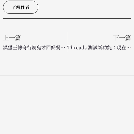
了解作者
上一篇
下一篇
漢堡王傳奇行銷鬼才回歸餐飲業！Fernando Machado 接任 Chipotle 首席品牌官
Threads 測試新功能：現在可以對貼文中的「特定字詞」按表情符號了！