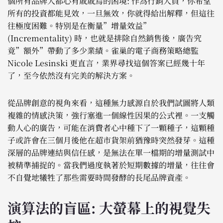
個所有品牌人都心有戚戚焉的困境: 作為行銷人員，你希望
所有的投資都能見效，一旦無效，你就得給出解釋，但這往
往極度困難。特別是在衡量”增量效益”
(Incrementality) 時，也就是排除自然銷售後，廣告究
竟”額外”帶動了多少業績。雀巢的電子商務策略總監
Nicole Lesinski 更直言，業界尋找這個答案已經幾十年
了，至今依然沒有完美的解決方案。
從品牌創意的視角來看，這種無力感源自於我們試圖將人類
複雜的情感決策，強行塞進一個線性因果的公式裡。一支觸
動人心的廣告，可能在消費者心中種下了一顆種子，這顆種
子或許會在三個月後他在超市貨架前猶豫時突然發芽。這種
深層的品牌連結與信任感，是無法在單一檔期的增量測試中
被精準捕捉的。當我們過度執著於短期數據的增量，往往會
不自覺地犧牲了那些需要時間發酵的長尾品牌資產。
演算法的盲區: 大螢幕上的視覺失