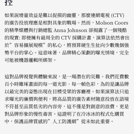
控
如果說增量效益是難以捉摸的幽靈，那麼連網電視 (CTV)
的廣告投放理應是相對具象的戰場。然而，Molson Coors
的精準媒體與行銷總監 Anna Johnson 卻揭露了一個殘酷
的現實: 即便擁有最周全的 CTV 採購計畫，演算法依然會出
於”容易擴展規模”的私心，將預算硬生生扯向少數幾個強
勢平台的掌心。這意味著，品牌精心策劃的曝光情境，完全
可能被機器邏輯所綁架。
這對品牌視覺與體驗來說，是一場潛在的災難。我們花費數
百小時雕琢畫面的每一道光影、每一幀色彩，為的是讓品牌
以最完美的姿態出現在目標受眾的客廳裡。如果演算法只追
求曝光的廉價與便利，將高品質的廣告素材隨意投放在語境
不符甚至品質低劣的內容旁，這不僅是對創意的浪費，更是
對品牌形象的慢性毒害。這證明了在冷冰冰的程式化購買
中，保護品牌質感的”人工防護網”從未如此重要。