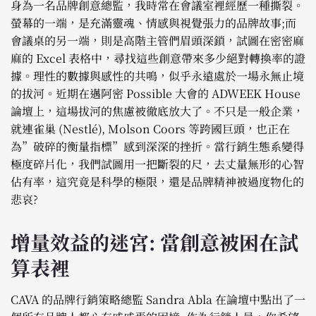
身為一名品牌創意總監，我時常在會議室裡經歷一種撕裂。
螢幕的一端，是充滿靈魂、情感與視覺張力的品牌故事;而
會議桌的另一端，則是高階主管們眉頭深鎖，試圖在密密麻
麻的 Excel 表格中，尋找這些創意帶來多少絕對轉換率的證
據。理性的數據與感性的共鳴，似乎永遠處於一場永無止境
的拔河。近期在邁阿密 Possible 大會的 ADWEEK House
論壇上，這場拔河的焦慮被徹底放大了。不只是一般企業，
就連雀巢 (Nestlé), Molson Coors 等跨國巨頭，也正在
為”破碎的衡量指標”感到深深的挫折。當行銷生態系變得
極度碎片化，我們試圖用一把斷裂的尺，去丈量無形的心智
佔有率，這究竟是科學的極限，還是品牌精神被過度物化的
悲哀?
增量效益的迷宮: 當創意被困在試
算表裡
CAVA 的品牌行銷策略總監 Sandra Abla 在論壇中點出了一