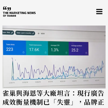
跳
至
主
要
內
容
雀巢與海恩等大廠坦言：現行廣告
成效衡量機制已「失靈」，品牌正